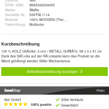
GTIN / EAN:
8683342204453
Marke:
Wallity
Hersteller Nr.:
539TNL1114
Material
:
100% WOODEN (Thickness: 3 cm) / METAL
Farbrichtung
:
Multicolor
Kurzbeschreibung
100 % HOLZ (StÃ¤rke: 3 cm) / METALL GrÃ¶Ã?e: 58 x 3 x 51 cm
Dank des StÃ¼cks auf der RÃ¼ckseite kann das Produkt an die
Wand gehÃ¤ngt werden Stiller Mechanismus
Artikelbeschreibung anzeigen
Platin
Asir GmbH
2094 Verkäufe
100% positiv
Gewerblich