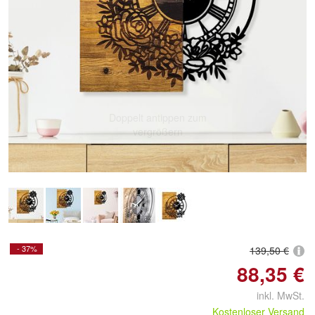
Doppelt antippen zum
vergrößern
- 37%
139,50 €
88,35 €
inkl. MwSt.
Kostenloser Versand