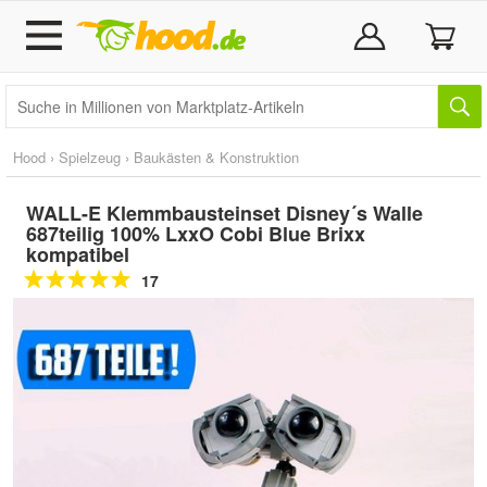
Hood
›
Spielzeug
›
Baukästen & Konstruktion
WALL-E Klemmbausteinset Disney´s Walle
687teilig 100% LxxO Cobi Blue Brixx
kompatibel
17