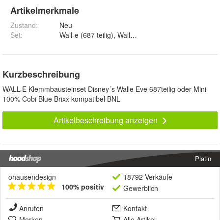
Artikelmerkmale
Zustand:
Neu
Set
:
Wall-e (687 teilig), Wall-e (Mini) und Wa
Kurzbeschreibung
WALL-E Klemmbausteinset Disney´s Walle Eve 687teilig oder Mini
100% Cobi Blue Brixx kompatibel BNL
Artikelbeschreibung anzeigen
Platin
ohausendesign
18792 Verkäufe
100% positiv
Gewerblich
Anrufen
Kontakt
Merken
Alle Artikel