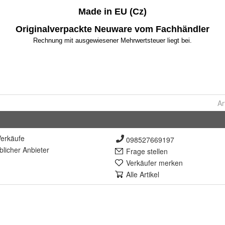
Ar
erkäufe
098527669197
lich
er Anbieter
Frage stellen
Verkäufer merken
Alle Artikel