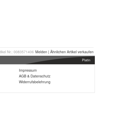
tikel Nr.:
0083571406
Melden
|
Ähnlichen
Artikel verkaufen
Platin
Impressum
AGB
&
Datenschutz
Widerrufsbelehrung