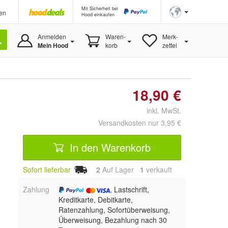
Mit Sicherheit bei
en
Hood einkaufen
Anmelden
Waren-
Merk-
Mein Hood
korb
zettel
18,90 €
inkl. MwSt.
Versandkosten nur 3,95 €
In den Warenkorb
Sofort lieferbar
2
Auf Lager
1
 verkauft
Zahlung
, Lastschrift,
Kreditkarte, Debitkarte,
Ratenzahlung, Sofortüberweisung,
Überweisung, Bezahlung nach 30