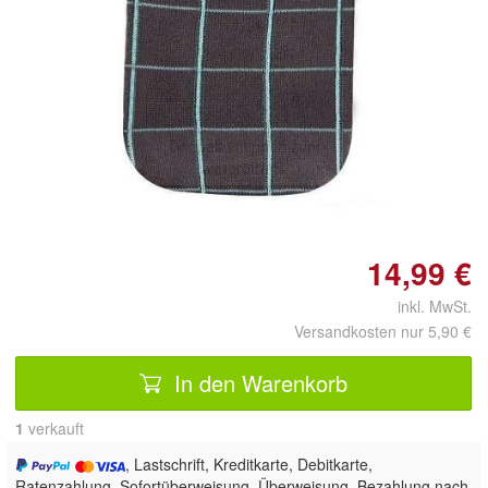
Doppelt antippen zum
vergrößern
14,99 €
inkl. MwSt.
Versandkosten nur 5,90 €
In den Warenkorb
1
 verkauft
, Lastschrift, Kreditkarte, Debitkarte,
Ratenzahlung, Sofortüberweisung, Überweisung, Bezahlung nach