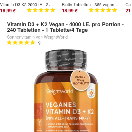
Vitamin D3 K2 2000 IE - 2 Jahr Vorrat - 365 Tabletten - Vegane Quelle (Flechten)
Biotin Tabletten - 365 vegane Tablets für 1 Jahr Vorrat - Von WeightWorld
16,99 €
18,99 €
21
Vitamin D3 + K2 Vegan - 4000 I.E. pro Portion -
240 Tabletten - 1 Tablette/4 Tage
Sonnenvitamin von WeightWorld
9