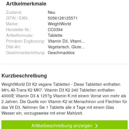
Artikelmerkmale
Zustand:
Neu
GTIN / EAN:
5056128125571
Marke:
WeightWorld
Hersteller Nr.:
CC0394
Artikelformular
:
Tablette
Primären Ergänzung
:
Vitamin D3, Vitamin K2
Diät-Art
:
Vegetarisch, Glutenfrei
Geschmacksrichtung
:
Geschmacklos
Kurzbeschreibung
WeightWorld D3 K2 vegane Tabletten - Diese Tabletten enthalten
98% All-Trans K2 MK7. Vitamin D3 K2 240 Tabletten enthalten
4000IE Vitamin D3 & 125?g Vitamin K mit einem Vorrat von mehr als
2 Jahren. Die Quelle von Vitamin K2 ist Menachinon und Flechten für
das Vit D3. Nehmen Sie 1 Tablette alle 4 Tage mit einem Glas
Wasser ein, vorzugsweise mit einer Mahlzeit.
Artikelbeschreibung anzeigen