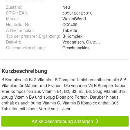
Zustand:
Neu
GTIN / EAN:
5056128125816
Marke:
WeightWorld
Hersteller Nr.:
CC0409
Artikelformular
:
Tablette
Typ der primären Ergänzung
:
B-Komplex
Diät-Art
:
Vegetarisch, Glutenfrei, Vegan
Geschmacksrichtung
:
Geschmacklos
Kurzbeschreibung
B Komplex mit B12 Vitamin - B Complex Tabletten enthalten alle 8 B
Vitamine für Männer und Frauen. Die veganen Vit B Komplex haben
eine Komposition aus Vitamin B1, B2, B3, B5, B6, 50µg Vitamin B12,
200µg Vitamin B9 und 150µg Biotin pro Portion. Darüber hinaus
enthält es auch 80mg Vitamin C. Vitamin B Komplex enthält 365
Tabletten mit einem Vorrat von 1 Jahr.
Artikelbeschreibung anzeigen