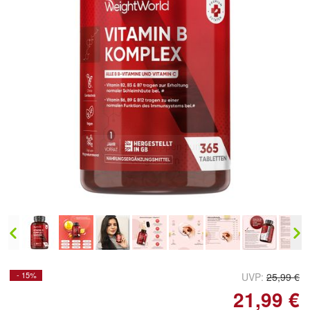
Doppelt antippen zum
vergrößern
- 15%
UVP:
25,99 €
21,99 €