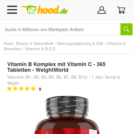
Hood
›
Beauty & Gesundheit
›
Nahrungsergänzung & Diät
›
Vitamine &
Mineralien
›
Vitamine A,B,C,E
Vitamin B Komplex mit Vitamin C - 365
Tabletten - WeightWorld
Vitamine (B1, B2, B3, B5, B6, B7, B9, B12) - 1 Jahr Vorrat &
Vegan
9