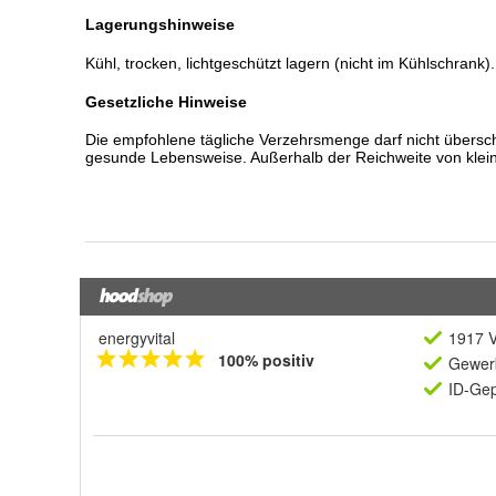
energyvital
1917 V
100% positiv
Gewerb
ID-Gep