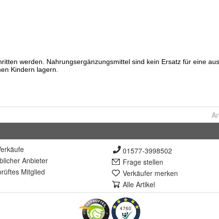
Ar
erkäufe
01577-3998502
lich
er Anbieter
Frage stellen
rüft
es Mitglied
Verkäufer merken
Alle Artikel
4760