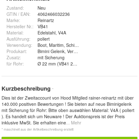
Zustand:
Neu
GTIN / EAN:
4062466032236
Marke:
Reinartz
Hersteller Nr.:
VB41
Material
:
Edelstahl, V4A
Ausführung
:
poliert
Verwendung
:
Boot, Maritim, Schiff, Verdeck, Verbinder
Produkart
:
Bimini Gelenk, Verdeckbeschlag
Zusatz
:
mit Sicherung
für Rohr
:
Ø 22 mm (VB41 2220) und Ø 25 mm (VB41 2520)
Kurzbeschreibung
*
Dies ist der Zweitaccount von Hood Mitglied rainer-reinartz mit über
140.000 positiven Bewertungen ! Sie bieten auf neue Biminigelenk
mit Sicherung für Rohr: Bitte oben auswählen Material: V4A ( poliert
). Es handelt sich um Neuware ! Der Auktionspreis ist der Preis
inklusive MwSt. Sie erhalten eine
... Mehr
* maschinell aus der Artikelbeschreibung erstellt