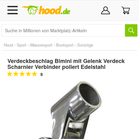
Hood
›
Sport
›
Wassersport
›
Bootsport
›
Sonstige
Verdeckbeschlag Bimini mit Gelenk Verdeck
Scharnier Verbinder poliert Edelstahl
9