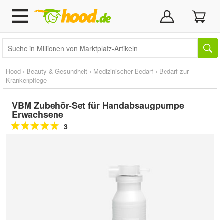
Hood
›
Beauty & Gesundheit
›
Medizinischer Bedarf
›
Bedarf zur
Krankenpflege
VBM Zubehör-Set für Handabsaugpumpe
Erwachsene
3