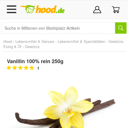
Hood
›
Lebensmittel & Genuss
›
Lebensmittel & Spezialitäten
›
Gewürze,
Essig & Öl
›
Gewürze
Vanillin 100% rein 250g
1