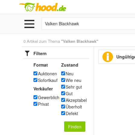
0 Artikel zum Thema
"Valken Blackhawk"
Filtern
Ungültige
Format
Zustand
Auktionen
Neu
Sofortkauf
Wie neu
Sehr gut
Verkäufer
Gut
Gewerblich
Akzeptabel
Privat
Überholt
Defekt
Finden