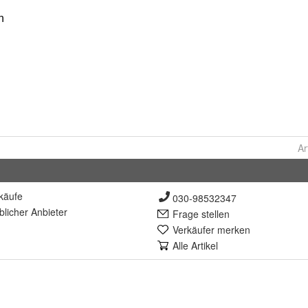
Ar
käufe
030-98532347
lich
er Anbieter
Frage stellen
Verkäufer merken
Alle Artikel