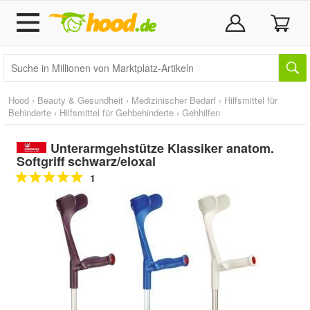
Hood
›
Beauty & Gesundheit
›
Medizinischer Bedarf
›
Hilfsmittel für
Behinderte
›
Hilfsmittel für Gehbehinderte
›
Gehhilfen
Unterarmgehstütze Klassiker anatom.
Softgriff schwarz/eloxal
1