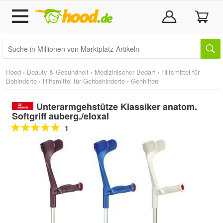
Hood
›
Beauty & Gesundheit
›
Medizinischer Bedarf
›
Hilfsmittel für
Behinderte
›
Hilfsmittel für Gehbehinderte
›
Gehhilfen
Unterarmgehstütze Klassiker anatom.
Softgriff auberg./eloxal
1