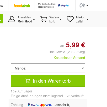
Mit Sicherheit bei
en
Hood einkaufen
Anmelden
Waren-
Merk-
Mein Hood
korb
zettel
5,99 €
ab
inkl. MwSt.
(23,96 €/kg)
Kostenloser Versand
In den Warenkorb
10+
Auf Lager
Einige Ausführungen nicht lagernd.
23
 verkauft
Zahlung
, Lastschrift,