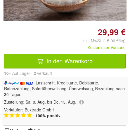
Doppelt antippen zum
vergrößern
29,99 €
inkl. MwSt. (15,00 €/kg)
Kostenloser Versand
In den Warenkorb
10+
Auf Lager
2
 verkauft
, Lastschrift, Kreditkarte, Debitkarte,
Ratenzahlung, Sofortüberweisung, Überweisung, Bezahlung nach
30 Tagen
Zustellung:
Sa, 8. Aug. bis Do, 13. Aug.
Verkäufer:
Buxtrade GmbH
100% positiv