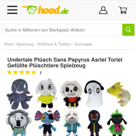
Hood
›
Spielzeug
›
Stofftiere & Teddys
›
Sonstiges
Undertale Plüsch Sans Papyrus Asriel Toriel
Gefüllte Plüschtiere Spielzeug
1