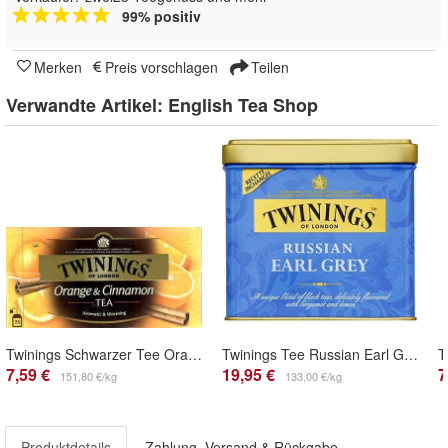
99% positiv
Merken
Preis vorschlagen
Teilen
Verwandte Artikel:
English Tea Shop
Twinings Schwarzer Tee Orange Zimt
Twinings Tee Russian Earl Grey 150g lose
7,59 €
19,95 €
7
151,80 €/kg
133,00 €/kg
Produktdetails
Zahlung, Versand & Rückgabe