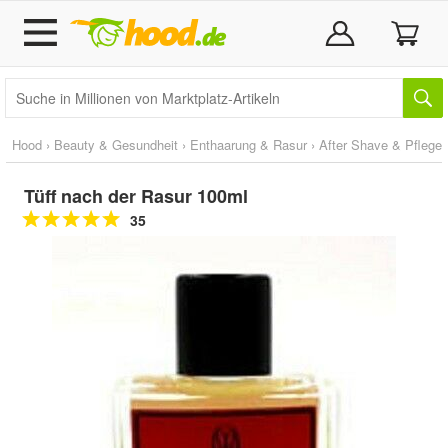
Hood
›
Beauty & Gesundheit
›
Enthaarung & Rasur
›
After Shave & Pflege
Tüff nach der Rasur 100ml
35