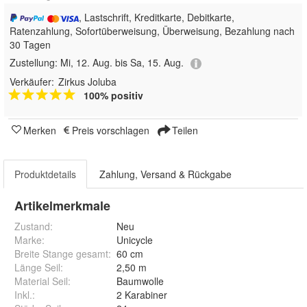
, Lastschrift, Kreditkarte, Debitkarte,
Ratenzahlung, Sofortüberweisung, Überweisung, Bezahlung nach
30 Tagen
Zustellung:
Mi, 12. Aug. bis Sa, 15. Aug.
Verkäufer:
Zirkus Joluba
100% positiv
Merken
Preis vorschlagen
Teilen
Produktdetails
Zahlung, Versand & Rückgabe
Artikelmerkmale
Zustand:
Neu
Marke:
Unicycle
Breite Stange gesamt
:
60 cm
Länge Seil
:
2,50 m
Material Seil
:
Baumwolle
Inkl.
:
2 Karabiner