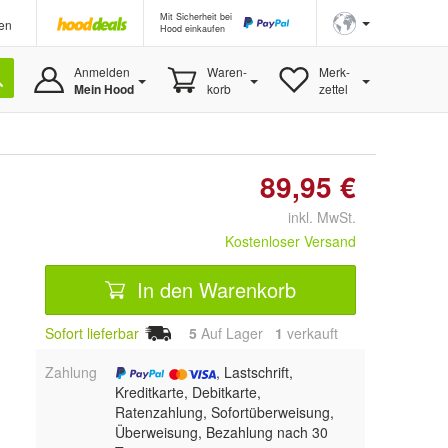
Mit Sicherheit bei
en
Hood einkaufen
Anmelden
Waren-
Merk-
Mein Hood
korb
zettel
89,95 €
inkl. MwSt.
Kostenloser Versand
In den Warenkorb
Sofort lieferbar
5
Auf Lager
1
 verkauft
Zahlung
, Lastschrift,
Kreditkarte, Debitkarte,
Ratenzahlung, Sofortüberweisung,
Überweisung, Bezahlung nach 30