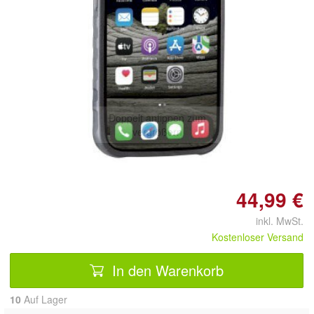
Doppelt antippen zum
vergrößern
44,99 €
inkl. MwSt.
Kostenloser Versand
In den Warenkorb
10
Auf Lager