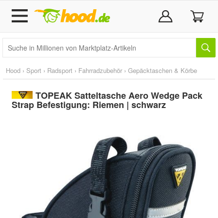
Hood
›
Sport
›
Radsport
›
Fahrradzubehör
›
Gepäcktaschen & Körbe
TOPEAK Satteltasche Aero Wedge Pack
Strap Befestigung: Riemen | schwarz