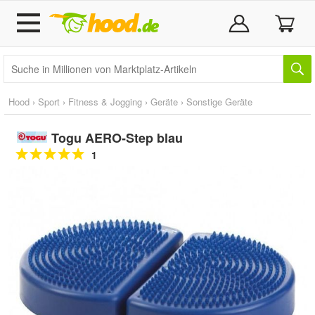
Hood
›
Sport
›
Fitness & Jogging
›
Geräte
›
Sonstige Geräte
Togu AERO-Step blau
1