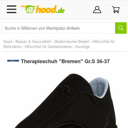
Hood
›
Beauty & Gesundheit
›
Medizinischer Bedarf
›
Hilfsmittel für
Behinderte
›
Hilfsmittel für Gehbehinderte
›
Sonstige
Therapieschuh "Bremen" Gr.S 36-37