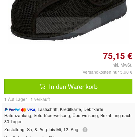
Doppelt antippen zum
vergrößern
75,15 €
inkl. MwSt.
Versandkosten nur 5,90 €
In den Warenkorb
1
Auf Lager
1
 verkauft
, Lastschrift, Kreditkarte, Debitkarte,
Ratenzahlung, Sofortüberweisung, Überweisung, Bezahlung nach
30 Tagen
Zustellung:
Sa, 8. Aug. bis Mi, 12. Aug.