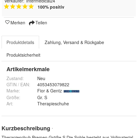
Verkäufer:
Intermedical24
100% positiv
Merken
Teilen
Produktdetails
Zahlung, Versand & Rückgabe
Produktsicherheit
Artikelmerkmale
Zustand:
Neu
GTIN / EAN:
4053453079822
Marke:
Fior & Gentz
Größe
:
Gr. S
Art
:
Therapieschuhe
Kurzbeschreibung
*
Therapieschuh Bremen Größe S Die Sohle besteht aus Vollmaterial