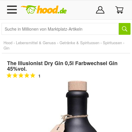
Hood
›
Lebensmittel & Genuss
›
Getränke & Spirituosen
›
Spirituosen
›
Gin
The Illusionist Dry Gin 0,5l Farbwechsel Gin
45%vol.
1