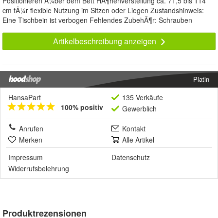
Positionieren Ã¼ber dem Bett HÃ¶henverstellung ca. 71,5 bis 114
cm fÃ¼r flexible Nutzung im Sitzen oder Liegen Zustandshinweis:
Eine Tischbein ist verbogen Fehlendes ZubehÃ¶r: Schrauben
Artikelbeschreibung anzeigen
Platin
HansaPart
135 Verkäufe
100% positiv
Gewerblich
Anrufen
Kontakt
Merken
Alle Artikel
Impressum
Datenschutz
Widerrufsbelehrung
Produktrezensionen