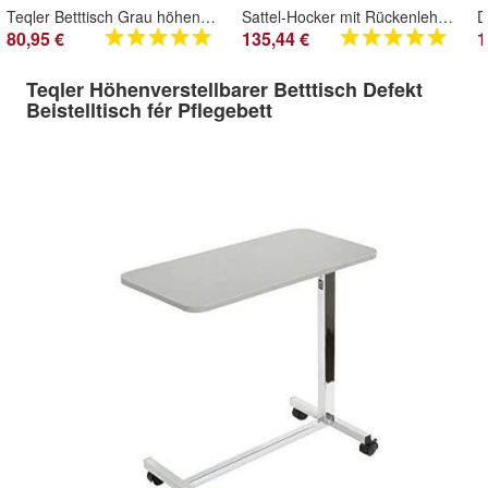
Teqler Betttisch Grau höhenverstellbar von 71,5 – 114 cm
Sattel-Hocker mit Rückenlehne Sitzkomfort Bequem Neigung und Höhenverstellbar
80,95 €
135,44 €
1
Teqler Höhenverstellbarer Betttisch Defekt
Beistelltisch fér Pflegebett