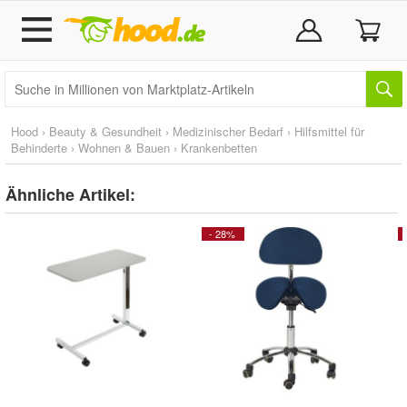
Hood
›
Beauty & Gesundheit
›
Medizinischer Bedarf
›
Hilfsmittel für
Behinderte
›
Wohnen & Bauen
›
Krankenbetten
Ähnliche Artikel:
- 28%