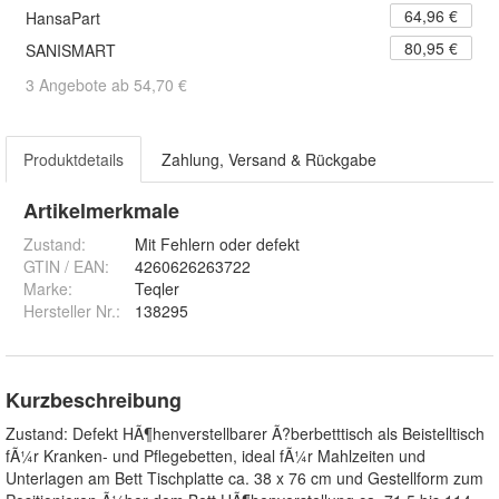
64,96 €
HansaPart
80,95 €
SANISMART
3 Angebote ab 54,70 €
Produktdetails
Zahlung, Versand & Rückgabe
Artikelmerkmale
Zustand:
Mit Fehlern oder defekt
GTIN / EAN:
4260626263722
Marke:
Teqler
Hersteller Nr.:
138295
Kurzbeschreibung
Zustand: Defekt HÃ¶henverstellbarer Ã?berbetttisch als Beistelltisch
fÃ¼r Kranken- und Pflegebetten, ideal fÃ¼r Mahlzeiten und
Unterlagen am Bett Tischplatte ca. 38 x 76 cm und Gestellform zum