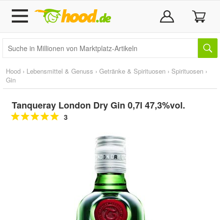
Hood
›
Lebensmittel & Genuss
›
Getränke & Spirituosen
›
Spirituosen
›
Gin
Tanqueray London Dry Gin 0,7l 47,3%vol.
3