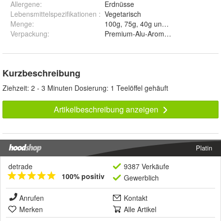
Allergene
:
Erdnüsse
Lebensmittelspezifikationen
:
Vegetarisch
Menge
:
100g, 75g, 40g und 50g
Verpackung
:
Premium-Alu-Aromabeutel, Tea Caddy 
Kurzbeschreibung
Ziehzeit: 2 - 3 Minuten Dosierung: 1 Teelöffel gehäuft
Artikelbeschreibung anzeigen
Platin
detrade
9387 Verkäufe
100% positiv
Gewerblich
Anrufen
Kontakt
Merken
Alle Artikel