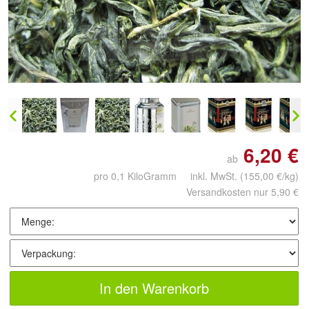
Doppelt antippen zum
vergrößern
6,20 €
ab
pro 0,1 KiloGramm inkl. MwSt.
(155,00 €/kg)
Versandkosten nur 5,90 €
In den Warenkorb