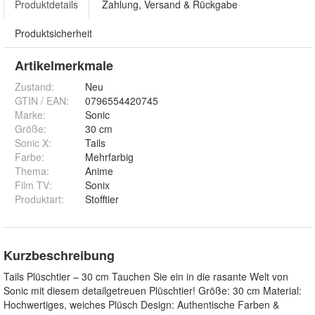
Produktdetails
Zahlung, Versand & Rückgabe
Produktsicherheit
Artikelmerkmale
Zustand:
Neu
GTIN / EAN:
0796554420745
Marke:
Sonic
Größe
:
30 cm
Sonic X
:
Tails
Farbe
:
Mehrfarbig
Thema
:
Anime
Film TV
:
Sonix
Produktart
:
Stofftier
Kurzbeschreibung
Tails Plüschtier – 30 cm Tauchen Sie ein in die rasante Welt von
Sonic mit diesem detailgetreuen Plüschtier! Größe: 30 cm Material:
Hochwertiges, weiches Plüsch Design: Authentische Farben &