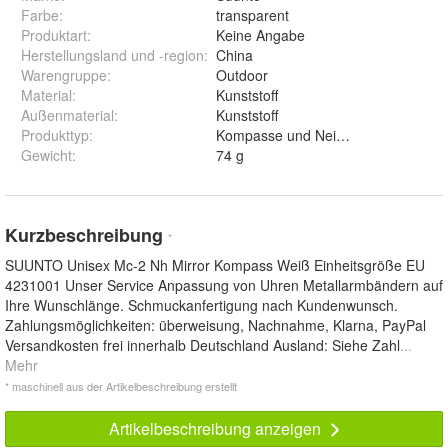
Farbe
:
transparent
Produktart
:
Keine Angabe
Herstellungsland und -region
:
China
Warengruppe
:
Outdoor
Material
:
Kunststoff
Außenmaterial
:
Kunststoff
Produkttyp
:
Kompasse und Neigungsmesser
Gewicht
:
74 g
Kurzbeschreibung
*
SUUNTO Unisex Mc-2 Nh Mirror Kompass Weiß Einheitsgröße EU
4231001 Unser Service Anpassung von Uhren Metallarmbändern auf
Ihre Wunschlänge. Schmuckanfertigung nach Kundenwunsch.
Zahlungsmöglichkeiten: überweisung, Nachnahme, Klarna, PayPal
Versandkosten frei innerhalb Deutschland Ausland: Siehe Zahl
...
Mehr
* maschinell aus der Artikelbeschreibung erstellt
Artikelbeschreibung anzeigen