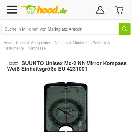
Hood
›
Kunst & Antiquitäten
›
Nautika & Maritimes
›
Technik &
Instrumente
›
Kompasse
SUUNTO Unisex Mc-2 Nh Mirror Kompass
Weiß Einheitsgröße EU 4231001