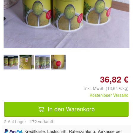
Doppelt antippen zum
vergrößern
36,82 €
inkl. MwSt. (13,64 €/kg)
Kostenloser Versand
In den Warenkorb
2
Auf Lager
172
 verkauft
, Kreditkarte, Lastschrift, Ratenzahlung, Vorkasse per