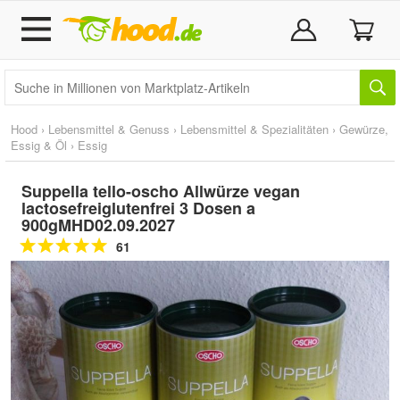
Hood
›
Lebensmittel & Genuss
›
Lebensmittel & Spezialitäten
›
Gewürze,
Essig & Öl
›
Essig
Suppella tello-oscho Allwürze vegan
lactosefreiglutenfrei 3 Dosen a
900gMHD02.09.2027
61