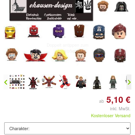
Doppelt antippen zum
vergrößern
5,10 €
ab
inkl. MwSt.
Kostenloser Versand