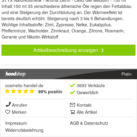
STYX Naturkosmetik - Aroma Derm - Cello Gel Medium - 150 ml
Inhalt 150 ml 35 verschiedene ätherische Öle regen den Fettabbau
und eine Steigerung der Durchblutung an. Der Wärmeeffekt ist
bereits deutlich erhöht. Steigerung nach 3 bis 5 Behandlungen.
Wichtige Inhaltsstoffe: Zimt, Zypresse, Nelke, Eukalyptus,
Pfefferminze, Wacholder, Zinnkraut, Orange, Zitrone, Rosmarin,
Geranie und Nikotin-Wirkstoff
Artikelbeschreibung anzeigen
Platin
cosmetic-handel-de
3693 Verkäufe
99% positiv
Gewerblich
Anrufen
Kontakt
Merken
Alle Artikel
Impressum
AGB
&
Datenschutz
Widerrufsbelehrung