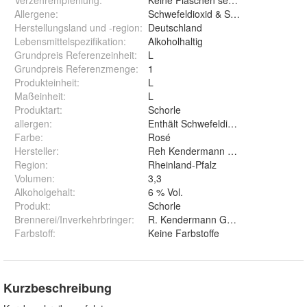
Verzehrempfehlung
:
Keine Flaschen sehr lange (Sonnen)
Allergene
:
Schwefeldioxid & Sulfite
Herstellungsland und -region
:
Deutschland
Lebensmittelspezifikation
:
Alkoholhaltig
Grundpreis Referenzeinheit
:
L
Grundpreis Referenzmenge
:
1
Produkteinheit
:
L
Maßeinheit
:
L
Produktart
:
Schorle
allergen
:
Enthält Schwefeldioxid und Sulfite
Farbe
:
Rosé
Hersteller
:
Reh Kendermann Weinkellerei
Region
:
Rheinland-Pfalz
Volumen
:
3,3
Alkoholgehalt
:
6 % Vol.
Produkt
:
Schorle
Brennerei/Inverkehrbringer
:
R. Kendermann GmbH Weink., Am O
Farbstoff
:
Keine Farbstoffe
Kurzbeschreibung