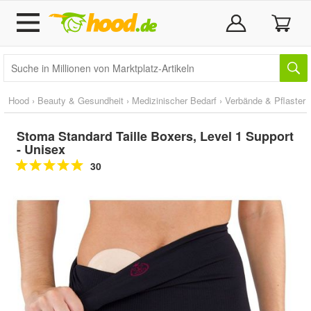
Hood
›
Beauty & Gesundheit
›
Medizinischer Bedarf
›
Verbände & Pflaster
Stoma Standard Taille Boxers, Level 1 Support
- Unisex
30