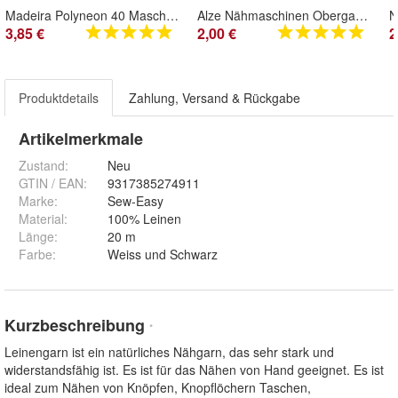
Madeira Polyneon 40 Maschinenstickgarn - 400m weiß-gelb
Alze Nähmaschinen Obergarn Baumwolle schwarz und weiss je 200 m
3,85 €
2,00 €
2
Produktdetails
Zahlung, Versand & Rückgabe
Artikelmerkmale
Zustand:
Neu
GTIN / EAN:
9317385274911
Marke:
Sew-Easy
Material
:
100% Leinen
Länge
:
20 m
Farbe
:
Weiss und Schwarz
Kurzbeschreibung
*
Leinengarn ist ein natürliches Nähgarn, das sehr stark und
widerstandsfähig ist. Es ist für das Nähen von Hand geeignet. Es ist
ideal zum Nähen von Knöpfen, Knopflöchern Taschen,