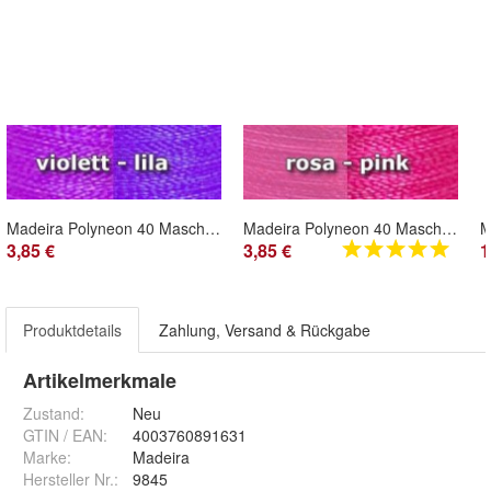
Madeira Polyneon 40 Maschinenstickgarn - 400m Farbbereich violett-lila
Madeira Polyneon 40 Maschinenstickgarn - 400m Farbbereich rosa-pink
3,85 €
3,85 €
1
Produktdetails
Zahlung, Versand & Rückgabe
Artikelmerkmale
Zustand:
Neu
GTIN / EAN:
4003760891631
Marke:
Madeira
Hersteller Nr.:
9845