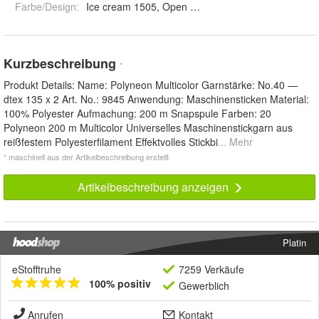
Farbe/Design
:
Ice cream 1505, Open Fire 1506, Desert Hill 1507,
Kurzbeschreibung
*
Produkt Details: Name: Polyneon Multicolor Garnstärke: No.40 —
dtex 135 x 2 Art. No.: 9845 Anwendung: Maschinensticken Material:
100% Polyester Aufmachung: 200 m Snapspule Farben: 20
Polyneon 200 m Multicolor Universelles Maschinenstickgarn aus
reißfestem Polyesterfilament Effektvolles Stickbi
... Mehr
* maschinell aus der Artikelbeschreibung erstellt
Artikelbeschreibung anzeigen
Platin
eStofftruhe
7259 Verkäufe
100% positiv
Gewerblich
Anrufen
Kontakt