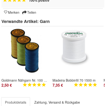
100% positiv
Merken
Teilen
Verwandte Artikel:
Garn
Goldmann Nähgarn Nr. 100 Allesnäher Farb Nr. 796-999 200 m Spule
Madeira Bobbinfil 70 1500 m
2,50 €
7,35 €
5
Produktdetails
Zahlung, Versand & Rückgabe