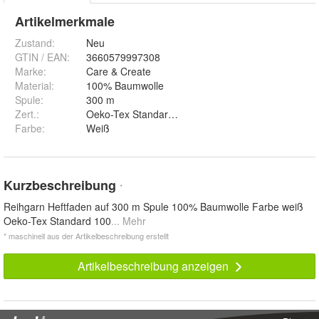
Artikelmerkmale
Zustand:
Neu
GTIN / EAN:
3660579997308
Marke:
Care & Create
Material
:
100% Baumwolle
Spule
:
300 m
Zert.
:
Oeko-Tex Standard 100
Farbe
:
Weiß
Kurzbeschreibung
*
Reihgarn Heftfaden auf 300 m Spule 100% Baumwolle Farbe weiß
Oeko-Tex Standard 100
... Mehr
* maschinell aus der Artikelbeschreibung erstellt
Artikelbeschreibung anzeigen