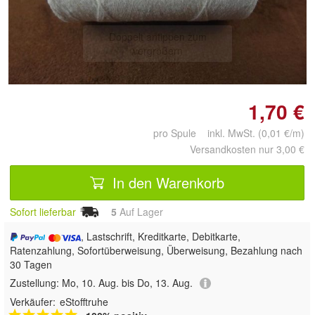
Doppelt antippen zum
vergrößern
1,70 €
pro Spule inkl. MwSt. (0,01 €/m)
Versandkosten nur 3,00 €
In den Warenkorb
Sofort lieferbar
5
Auf Lager
, Lastschrift, Kreditkarte, Debitkarte,
Ratenzahlung, Sofortüberweisung, Überweisung, Bezahlung nach
30 Tagen
Zustellung:
Mo, 10. Aug. bis Do, 13. Aug.
Verkäufer:
eStofftruhe