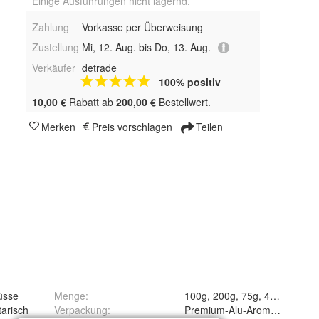
Einige Ausführungen nicht lagernd.
Zahlung
Vorkasse per Überweisung
Zustellung
Mi, 12. Aug. bis Do, 13. Aug.
Verkäufer
detrade
100% positiv
10,00 €
Rabatt ab
200,00 €
Bestellwert.
Merken
Preis vorschlagen
Teilen
üsse
Menge
:
100g, 200g, 75g, 40g und
arisch
Verpackung
:
Premium-Alu-Aromabeutel, Tea