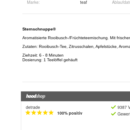
Marke:
teaf
Ablaufda
detrade
9387 V
100% positiv
Gewerb