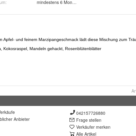
tum
:
mindestens 6 Monate ab Auslieferung
:
Ar
erkäufe
042157726880
lich
er Anbieter
Frage stellen
Verkäufer merken
Alle Artikel