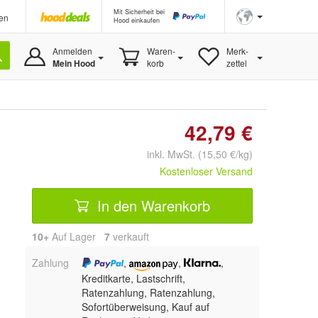
Mit Sicherheit bei
en
Hood einkaufen
Anmelden
Waren-
Merk-
Mein Hood
korb
zettel
42,79 €
inkl. MwSt. (15,50 €/kg)
Kostenloser Versand
In den Warenkorb
10+
Auf Lager
7
 verkauft
Zahlung
,
,
,
Kreditkarte, Lastschrift,
Ratenzahlung,
Ratenzahlung,
Sofortüberweisung,
Kauf auf