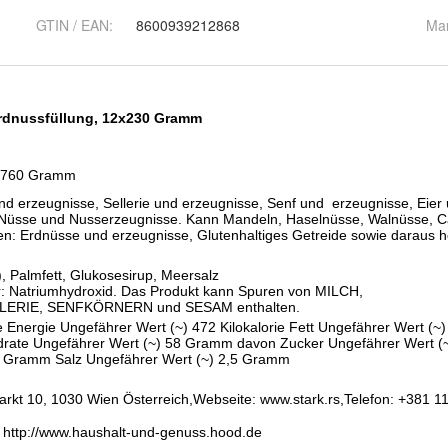
GTIN / EAN:
8600939212868
Ma