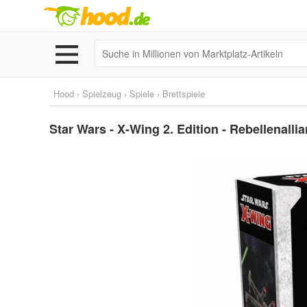
Hood
›
Spielzeug
›
Spiele
›
Brettspiele
Star Wars - X-Wing 2. Edition - Rebellenallia