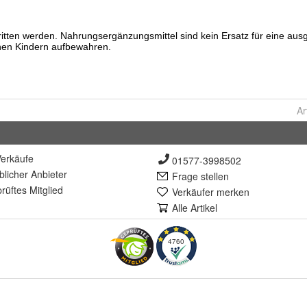
Ar
erkäufe
01577-3998502
lich
er Anbieter
Frage stellen
rüft
es Mitglied
Verkäufer merken
Alle Artikel
4760