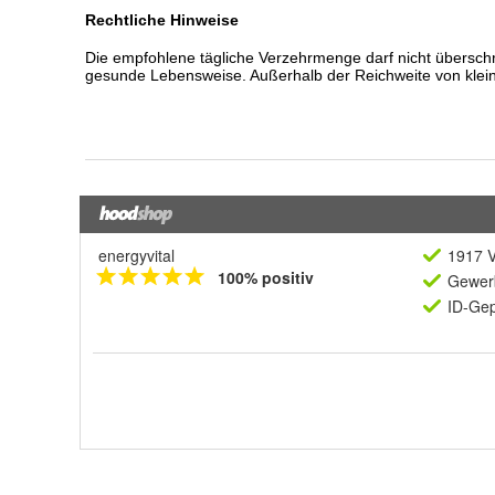
energyvital
1917 V
100% positiv
Gewerb
ID-Gep