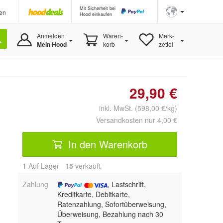
Mit Sicherheit bei
en
Hood einkaufen
Anmelden
Waren-
Merk-
Mein Hood
korb
zettel
29,90 €
inkl. MwSt. (598,00 €/kg)
Versandkosten nur 4,00 €
In den Warenkorb
1
Auf Lager
15
 verkauft
Zahlung
, Lastschrift,
Kreditkarte, Debitkarte,
Ratenzahlung, Sofortüberweisung,
Überweisung, Bezahlung nach 30