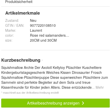
Produktsicherheit
Artikelmerkmale
Zustand:
Neu
GTIN / EAN:
9077220108510
Marke:
Laurent
color
:
Rose red salamanders, Blue salamanders, Pink sala
size
:
20CM und 30CM
Kurzbeschreibung
*
Squishmallow Archie Der Axolotl Kellytoy Plüschtier Kuscheltiere
Kindergeburtstagsgeschenk Weiches Kissen Dinosaurier Frosch
Squishmallow-Plüschtierpuppe Diese superweichen Plüschtiere zum
Sammeln sind perfekte Begleiter auf dem Sofa und treue
Kissenfreunde für Kinder jeden Alters. Diese entzückende
... Mehr
* maschinell aus der Artikelbeschreibung erstellt
Artikelbeschreibung anzeigen