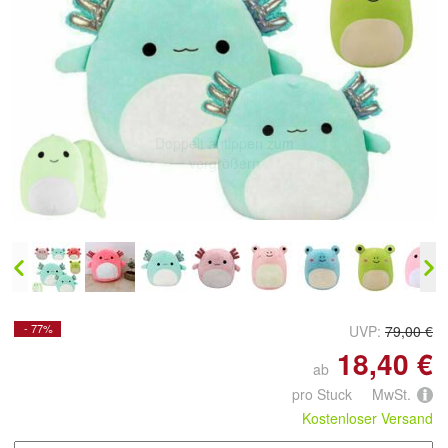
Doppelt antippen zum
vergrößern
- 77%
UVP:
79,00 €
18,40 €
ab
pro Stuck MwSt.
Kostenloser Versand