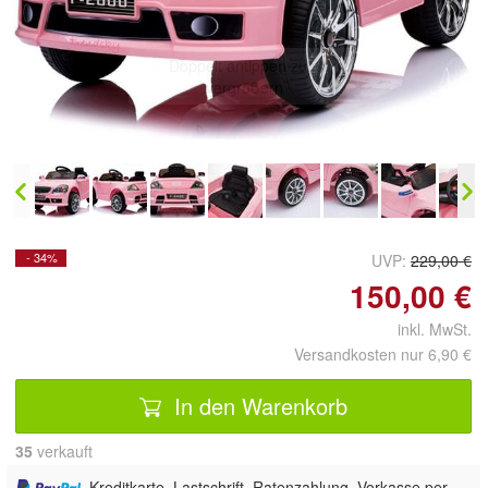
Doppelt antippen zum
vergrößern
- 34%
UVP:
229,00 €
150,00 €
inkl. MwSt.
Versandkosten nur 6,90 €
In den Warenkorb
35
 verkauft
, Kreditkarte, Lastschrift, Ratenzahlung, Vorkasse per