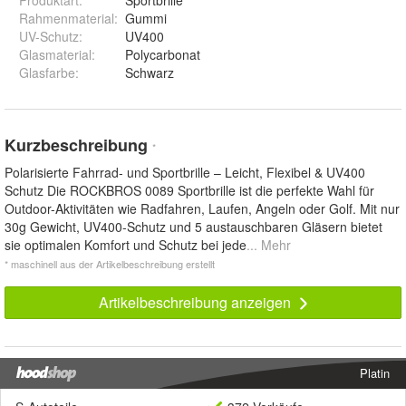
Produktart
:
Sportbrille
Rahmenmaterial
:
Gummi
UV-Schutz
:
UV400
Glasmaterial
:
Polycarbonat
Glasfarbe
:
Schwarz
Kurzbeschreibung
*
Polarisierte Fahrrad- und Sportbrille – Leicht, Flexibel & UV400
Schutz Die ROCKBROS 0089 Sportbrille ist die perfekte Wahl für
Outdoor-Aktivitäten wie Radfahren, Laufen, Angeln oder Golf. Mit nur
30g Gewicht, UV400-Schutz und 5 austauschbaren Gläsern bietet
sie optimalen Komfort und Schutz bei jede
... Mehr
* maschinell aus der Artikelbeschreibung erstellt
Artikelbeschreibung anzeigen
Platin