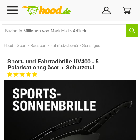
Hood
›
Sport
›
Radsport
›
Fahrradzubehör
›
Sonstiges
Sport- und Fahrradbrille UV400 - 5
Polarisationsgläser + Schutzetui
1