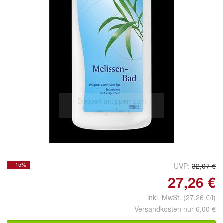
Doppelt antippen zum
vergrößern
- 15%
UVP:
32,07 €
27,26 €
inkl. MwSt. (27,26 €/l)
Versandkosten nur 6,00 €