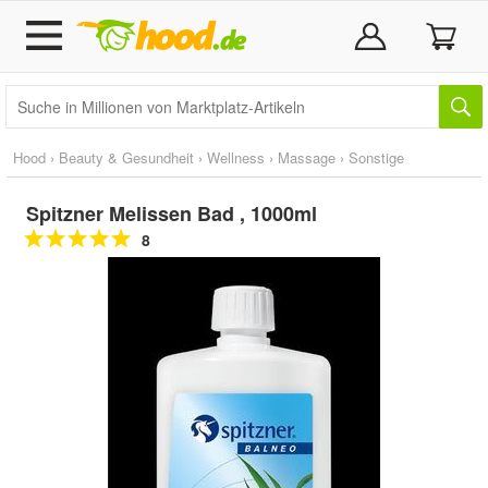
Hood
›
Beauty & Gesundheit
›
Wellness
›
Massage
›
Sonstige
Spitzner Melissen Bad , 1000ml
8