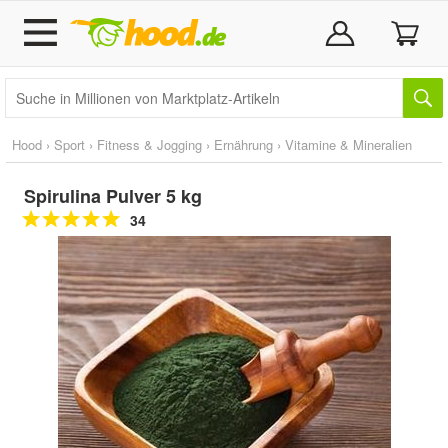
Hood
›
Sport
›
Fitness & Jogging
›
Ernährung
›
Vitamine & Mineralien
Spirulina Pulver 5 kg
34