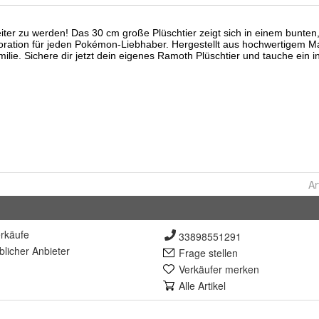
Ar
rkäufe
33898551291
lich
er Anbieter
Frage stellen
Verkäufer merken
Alle Artikel