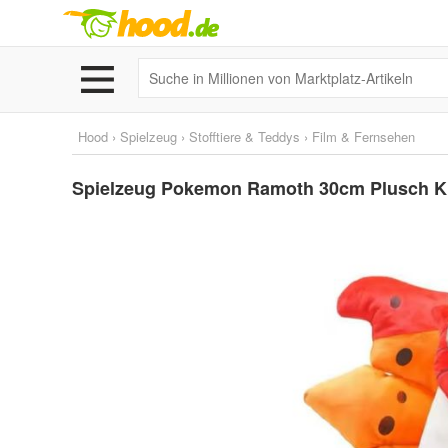
Hood
›
Spielzeug
›
Stofftiere & Teddys
›
Film & Fernsehen
Spielzeug Pokemon Ramoth 30cm Plusch Kus