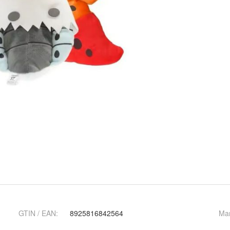
GTIN / EAN:
8925816842564
Ma