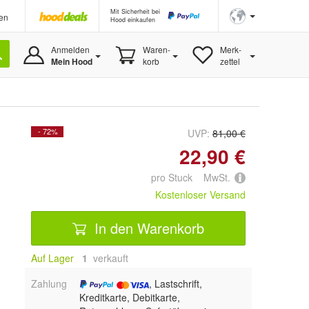
Mit Sicherheit bei
en
Hood einkaufen
Anmelden
Waren-
Merk-
Mein Hood
korb
zettel
- 72%
UVP:
81,00 €
22,90 €
pro Stuck MwSt.
Kostenloser Versand
In den Warenkorb
Auf Lager
1
 verkauft
Zahlung
, Lastschrift,
Kreditkarte, Debitkarte,