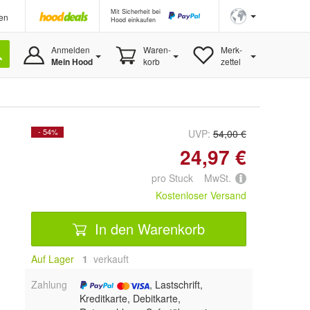
Mit Sicherheit bei
en
Hood einkaufen
Anmelden
Waren-
Merk-
Mein Hood
korb
zettel
- 54%
UVP:
54,00 €
24,97 €
pro Stuck MwSt.
Kostenloser Versand
In den Warenkorb
Auf Lager
1
 verkauft
Zahlung
, Lastschrift,
Kreditkarte, Debitkarte,