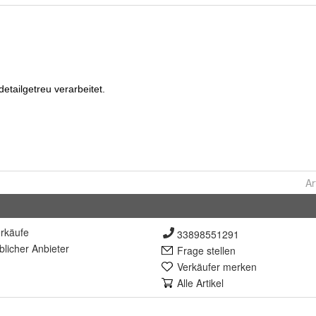
Ar
rkäufe
33898551291
lich
er Anbieter
Frage stellen
Verkäufer merken
Alle Artikel