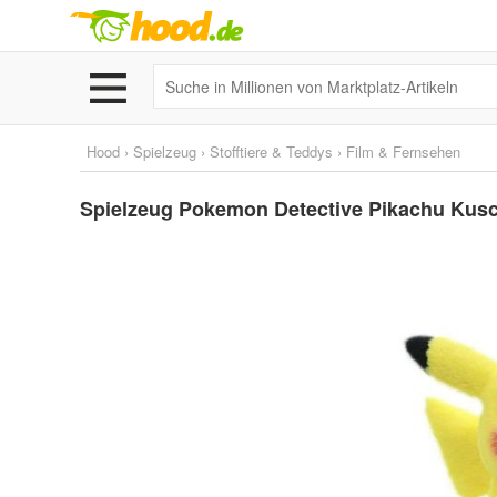
Hood
›
Spielzeug
›
Stofftiere & Teddys
›
Film & Fernsehen
Spielzeug Pokemon Detective Pikachu Kusche